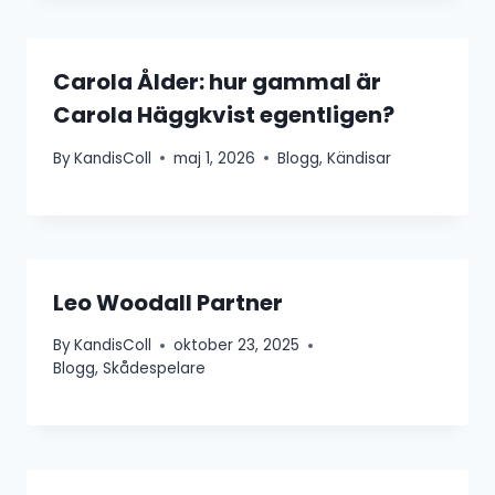
Carola Ålder: hur gammal är
Carola Häggkvist egentligen?
By
KandisColl
maj 1, 2026
Blogg
,
Kändisar
Leo Woodall Partner
By
KandisColl
oktober 23, 2025
Blogg
,
Skådespelare