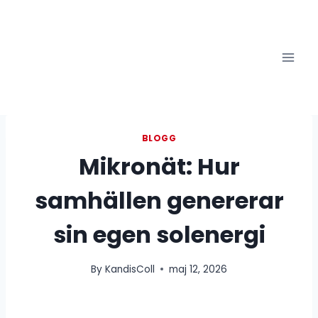
Skip
to
content
BLOGG
Mikronät: Hur
samhällen genererar
sin egen solenergi
By
KandisColl
maj 12, 2026