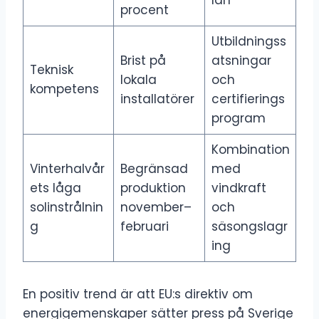
procent
Utbildningss
Brist på
atsningar
Teknisk
lokala
och
kompetens
installatörer
certifierings
program
Kombination
Vinterhalvår
Begränsad
med
ets låga
produktion
vindkraft
solinstrålnin
november–
och
g
februari
säsongslagr
ing
En positiv trend är att EU:s direktiv om
energigemenskaper sätter press på Sverige