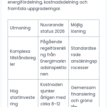
energifördelning, kostnadsdelning och
framtida uppgraderingar.
Nuvarande
Möjlig
Utmaning
status 2026
lösning
Pågående
regelförenkli
Standardise
Komplexa
ng från
rade
tillståndsreg
Energimarkn
ansökningsp
ler
adsinspektio
rocesser
nen
Kostnaden
Gemensam
Hög
sjunker
finansiering
startinveste
årligen med
och gröna
ring
cirka 8–12
lån