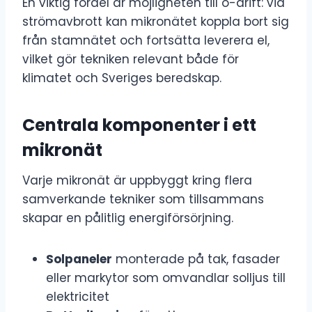
En viktig fördel är möjligheten till ö-drift: vid
strömavbrott kan mikronätet koppla bort sig
från stamnätet och fortsätta leverera el,
vilket gör tekniken relevant både för
klimatet och Sveriges beredskap.
Centrala komponenter i ett
mikronät
Varje mikronät är uppbyggt kring flera
samverkande tekniker som tillsammans
skapar en pålitlig energiförsörjning.
Solpaneler
monterade på tak, fasader
eller markytor som omvandlar solljus till
elektricitet