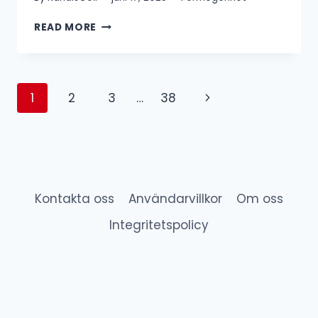
PATRIK
READ MORE
HEDELIN
FÖRMÖGENHET
&
LÖN
Page
Next
1
2
3
…
38
navigation
Page
Kontakta oss
Användarvillkor
Om oss
Integritetspolicy