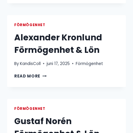
TROLLE-
WACHTMEISTER
FÖRMÖGENHET
&
FÖRMÖGENHET
LÖN
Alexander Kronlund
Förmögenhet & Lön
By
KandisColl
juni 17, 2025
Förmögenhet
ALEXANDER
READ MORE
KRONLUND
FÖRMÖGENHET
&
LÖN
FÖRMÖGENHET
Gustaf Norén