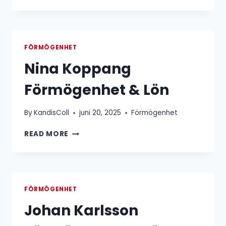
JANOGY
FÖRMÖGENHET
&
LÖN
FÖRMÖGENHET
Nina Koppang
Förmögenhet & Lön
By
KandisColl
juni 20, 2025
Förmögenhet
NINA
READ MORE
KOPPANG
FÖRMÖGENHET
&
LÖN
FÖRMÖGENHET
Johan Karlsson