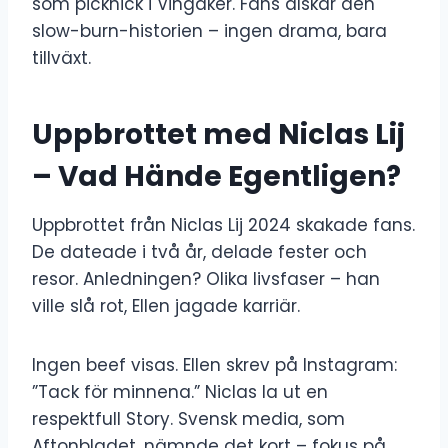
som picknick i Vingåker. Fans älskar den
slow-burn-historien – ingen drama, bara
tillväxt.
Uppbrottet med Niclas Lij
– Vad Hände Egentligen?
Uppbrottet från Niclas Lij 2024 skakade fans.
De dateade i två år, delade fester och
resor. Anledningen? Olika livsfaser – han
ville slå rot, Ellen jagade karriär.
Ingen beef visas. Ellen skrev på Instagram:
”Tack för minnena.” Niclas la ut en
respektfull Story. Svensk media, som
Aftonbladet, nämnde det kort – fokus på