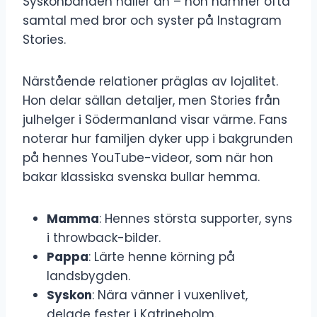
Syskonbanden håller än – hon nämner ofta
samtal med bror och syster på Instagram
Stories.
Närstående relationer präglas av lojalitet.
Hon delar sällan detaljer, men Stories från
julhelger i Södermanland visar värme. Fans
noterar hur familjen dyker upp i bakgrunden
på hennes YouTube-videor, som när hon
bakar klassiska svenska bullar hemma.
Mamma
: Hennes största supporter, syns
i throwback-bilder.
Pappa
: Lärte henne körning på
landsbygden.
Syskon
: Nära vänner i vuxenlivet,
delade fester i Katrineholm.