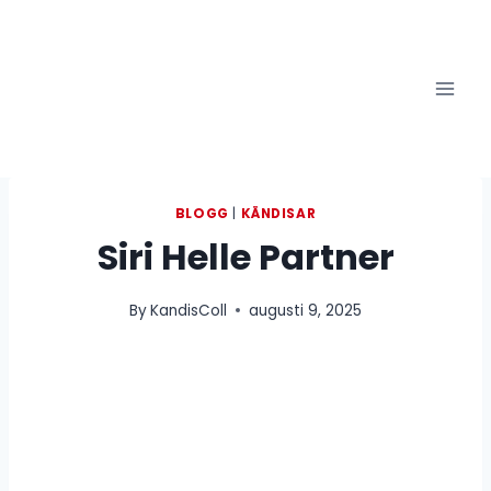
Skip
to
content
BLOGG
|
KÄNDISAR
Siri Helle Partner
By
KandisColl
augusti 9, 2025