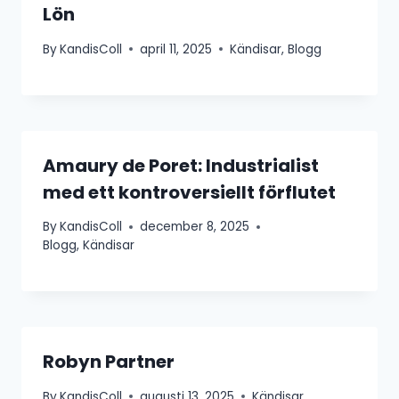
Lön
By
KandisColl
april 11, 2025
Kändisar
,
Blogg
Amaury de Poret: Industrialist
med ett kontroversiellt förflutet
By
KandisColl
december 8, 2025
Blogg
,
Kändisar
Robyn Partner
By
KandisColl
augusti 13, 2025
Kändisar