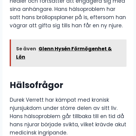
healer och fortsätter att engagera sig med
sina anhängare. Hans hälsoproblem har
satt hans bröllopsplaner på is, eftersom han
vägrar att gifta sig tills han får en ny njure.
Se även
Glenn Hysén Förmögenhet &
Lön
Hälsofrågor
Durek Verrett har kämpat med kronisk
njursjukdom under större delen av sitt liv.
Hans hälsoproblem går tillbaka till en tid då
hans njurar började svikta, vilket krävde akut
medicinsk ingripande.