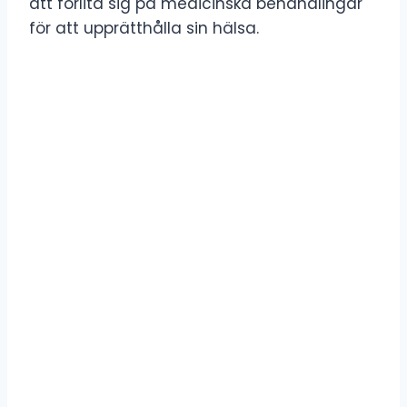
att förlita sig på medicinska behandlingar
för att upprätthålla sin hälsa.