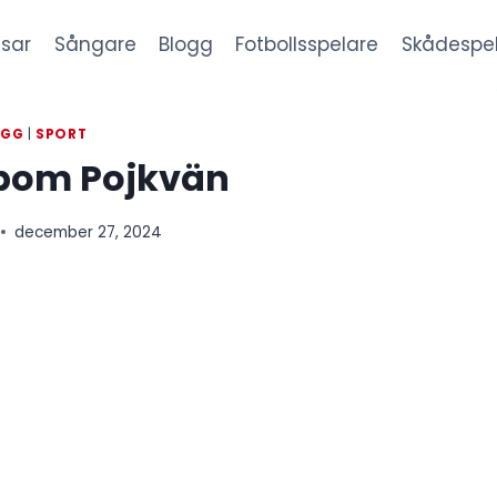
sar
Sångare
Blogg
Fotbollsspelare
Skådespe
OGG
|
SPORT
bom Pojkvän
december 27, 2024