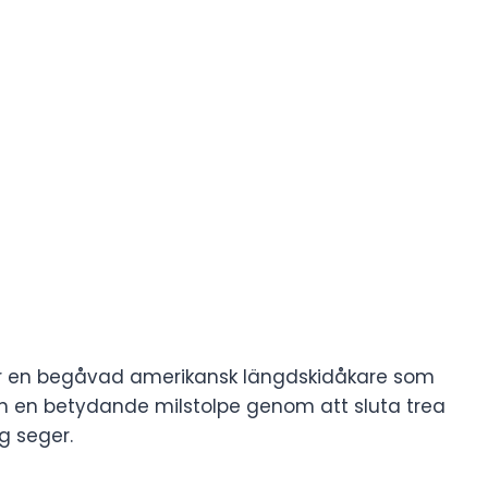
r en begåvad amerikansk längdskidåkare som
an en betydande milstolpe genom att sluta trea
g seger.