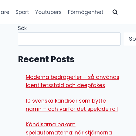
lare
Sport
Youtubers
Förmögenhet
Sök
Sö
Recent Posts
Moderna bedrägerier – så används
identitetsstöld och deepfakes
10 svenska kändisar som bytte
namn – och varför det spelade roll
Kändisarna bakom
spelautomaterna: när stjärnorna