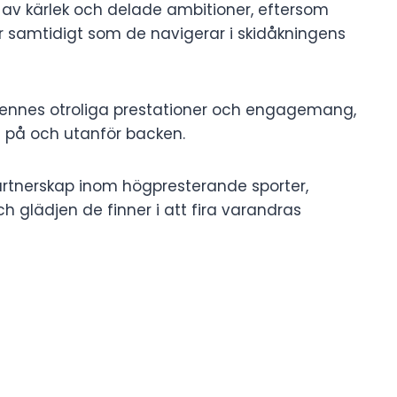
 av kärlek och delade ambitioner, eftersom
r samtidigt som de navigerar i skidåkningens
nnes otroliga prestationer och engagemang,
e på och utanför backen.
artnerskap inom högpresterande sporter,
h glädjen de finner i att fira varandras