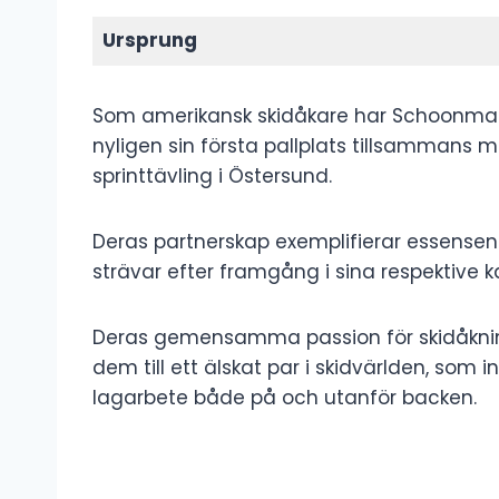
Ursprung
Som amerikansk skidåkare har Schoonmaker
nyligen sin första pallplats tillsammans 
sprinttävling i Östersund.
Deras partnerskap exemplifierar essense
strävar efter framgång i sina respektive ka
Deras gemensamma passion för skidåkni
dem till ett älskat par i skidvärlden, so
lagarbete både på och utanför backen.