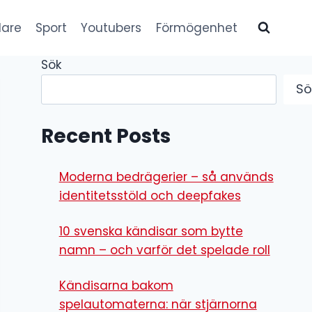
lare
Sport
Youtubers
Förmögenhet
Sök
Sö
Recent Posts
Moderna bedrägerier – så används
identitetsstöld och deepfakes
10 svenska kändisar som bytte
namn – och varför det spelade roll
Kändisarna bakom
spelautomaterna: när stjärnorna