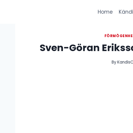
Skip
to
Home
Kändi
content
FÖRMÖGENHE
Sven-Göran Erikss
By
KandisC