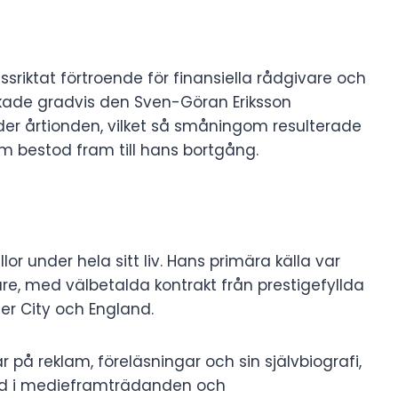
sriktat förtroende för finansiella rådgivare och
lkade gradvis den Sven-Göran Eriksson
r årtionden, vilket så småningom resulterade
m bestod fram till hans bortgång.
or under hela sitt liv. Hans primära källa var
are, med välbetalda kontrakt från prestigefyllda
er City och England.
 på reklam, föreläsningar och sin självbiografi,
rad i medieframträdanden och