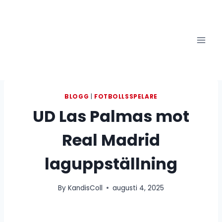
Skip
to
content
BLOGG
|
FOTBOLLSSPELARE
UD Las Palmas mot
Real Madrid
laguppställning
By
KandisColl
augusti 4, 2025