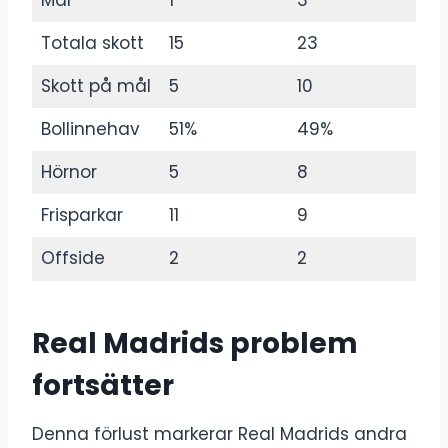
Totala skott
15
23
Skott på mål
5
10
Bollinnehav
51%
49%
Hörnor
5
8
Frisparkar
11
9
Offside
2
2
Real Madrids problem
fortsätter
Denna förlust markerar Real Madrids andra