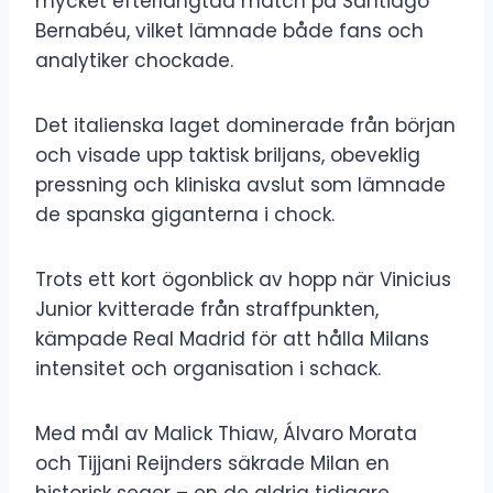
mycket efterlängtad match på Santiago
Bernabéu, vilket lämnade både fans och
analytiker chockade.
Det italienska laget dominerade från början
och visade upp taktisk briljans, obeveklig
pressning och kliniska avslut som lämnade
de spanska giganterna i chock.
Trots ett kort ögonblick av hopp när Vinicius
Junior kvitterade från straffpunkten,
kämpade Real Madrid för att hålla Milans
intensitet och organisation i schack.
Med mål av Malick Thiaw, Álvaro Morata
och Tijjani Reijnders säkrade Milan en
historisk seger – en de aldrig tidigare