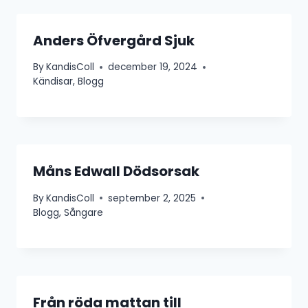
Anders Öfvergård Sjuk
By
KandisColl
december 19, 2024
Kändisar
,
Blogg
Måns Edwall Dödsorsak
By
KandisColl
september 2, 2025
Blogg
,
Sångare
Från röda mattan till