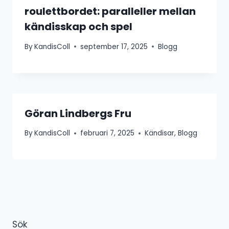
roulettbordet: paralleller mellan
kändisskap och spel
By
KandisColl
september 17, 2025
Blogg
Göran Lindbergs Fru
By
KandisColl
februari 7, 2025
Kändisar
,
Blogg
Sök