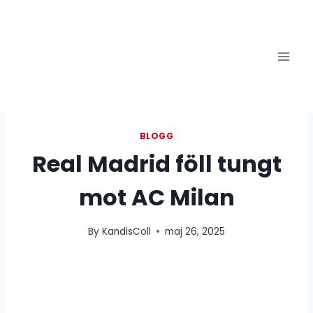
Skip
to
content
BLOGG
Real Madrid föll tungt
mot AC Milan
By
KandisColl
maj 26, 2025