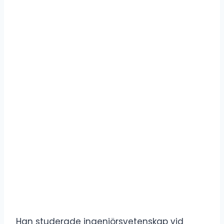
Han studerade ingenjörsvetenskap vid