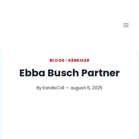
Skip
to
content
BLOGG
|
KÄNDISAR
Ebba Busch Partner
By
KandisColl
augusti 6, 2025