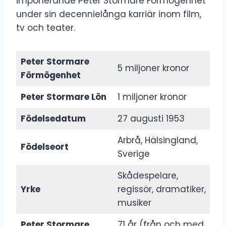
imponerande Peter Stormare Förmögenhet
under sin decennielånga karriär inom film,
tv och teater.
Peter Stormare
5 miljoner kronor
Förmögenhet
Peter Stormare Lön
1 miljoner kronor
Födelsedatum
27 augusti 1953
Arbrå, Hälsingland,
Födelseort
Sverige
Skådespelare,
Yrke
regissör, dramatiker,
musiker
Peter Stormare
71 år (från och med