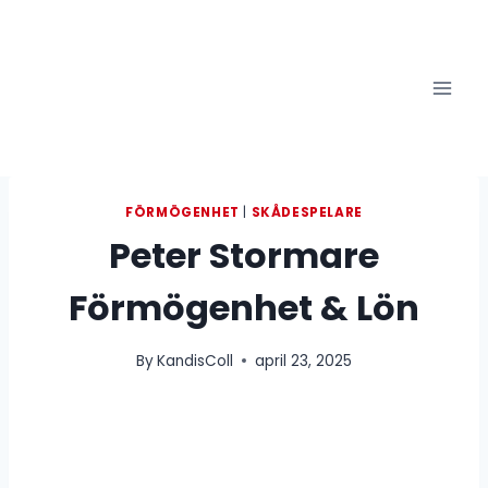
Skip
to
content
FÖRMÖGENHET
|
SKÅDESPELARE
Peter Stormare
Förmögenhet & Lön
By
KandisColl
april 23, 2025