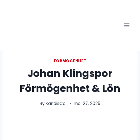
Skip
to
content
FÖRMÖGENHET
Johan Klingspor
Förmögenhet & Lön
By
KandisColl
maj 27, 2025