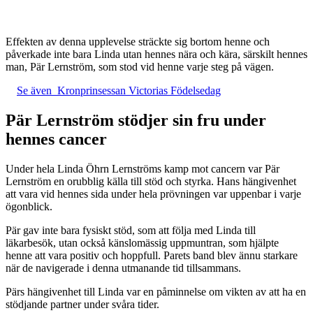
Effekten av denna upplevelse sträckte sig bortom henne och
påverkade inte bara Linda utan hennes nära och kära, särskilt hennes
man, Pär Lernström, som stod vid henne varje steg på vägen.
Se även
Kronprinsessan Victorias Födelsedag
Pär Lernström stödjer sin fru under
hennes cancer
Under hela Linda Öhrn Lernströms kamp mot cancern var Pär
Lernström en orubblig källa till stöd och styrka. Hans hängivenhet
att vara vid hennes sida under hela prövningen var uppenbar i varje
ögonblick.
Pär gav inte bara fysiskt stöd, som att följa med Linda till
läkarbesök, utan också känslomässig uppmuntran, som hjälpte
henne att vara positiv och hoppfull. Parets band blev ännu starkare
när de navigerade i denna utmanande tid tillsammans.
Pärs hängivenhet till Linda var en påminnelse om vikten av att ha en
stödjande partner under svåra tider.