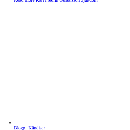
Read More
Karl Fredrik Gustafsson Sjukdom
Blogg
|
Kändisar