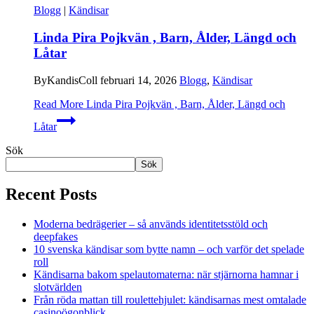
Blogg
|
Kändisar
Linda Pira Pojkvän , Barn, Ålder, Längd och
Låtar
By
KandisColl
februari 14, 2026
Blogg
,
Kändisar
Read More
Linda Pira Pojkvän , Barn, Ålder, Längd och
Låtar
Sök
Sök
Recent Posts
Moderna bedrägerier – så används identitetsstöld och
deepfakes
10 svenska kändisar som bytte namn – och varför det spelade
roll
Kändisarna bakom spelautomaterna: när stjärnorna hamnar i
slotvärlden
Från röda mattan till roulettehjulet: kändisarnas mest omtalade
casinoögonblick