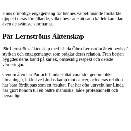
Hans orubbliga engagemang för hennes välbefinnande förstärkte
djupet i deras förhållande, vilket bevisade att sann kärlek kan klara
även de svåraste stormarna.
Pär Lernströms Äktenskap
Pär Lernströms äktenskap med Linda Öhrn Lernström är ett bevis på
styrkan och engagemanget som präglar deras relation. Från början
byggdes deras band på kärlek, ömsesidig respekt och delade
värderingar.
Genom åren har Pär och Linda stöttat varandra genom olika
utmaningar, inklusive Lindas kamp mot cancer, och deras relation
har bara fördjupats som ett resultat. Pär har ofta uttryckt hur Linda
har gjort honom till en bättre människa, både professionellt och
personligt.