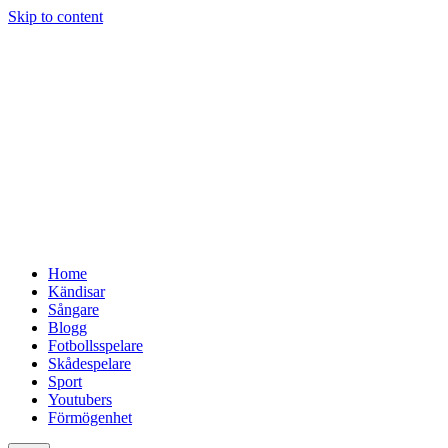
Skip to content
Home
Kändisar
Sångare
Blogg
Fotbollsspelare
Skådespelare
Sport
Youtubers
Förmögenhet