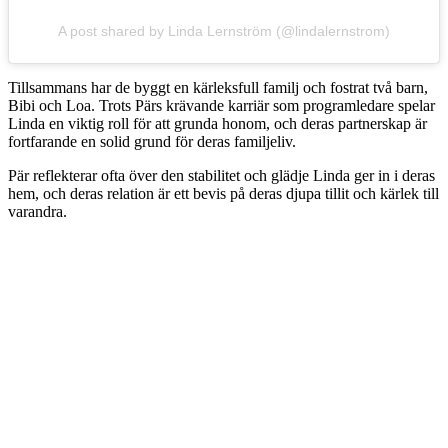
A post shared by Linda Lernström (@lindalernstrom)
Tillsammans har de byggt en kärleksfull familj och fostrat två barn,
Bibi och Loa. Trots Pärs krävande karriär som programledare spelar
Linda en viktig roll för att grunda honom, och deras partnerskap är
fortfarande en solid grund för deras familjeliv.
Pär reflekterar ofta över den stabilitet och glädje Linda ger in i deras
hem, och deras relation är ett bevis på deras djupa tillit och kärlek till
varandra.