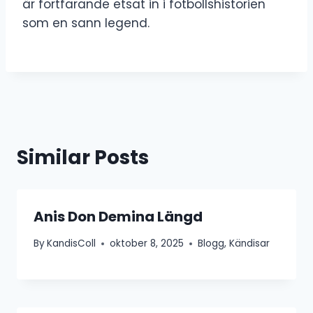
är fortfarande etsat in i fotbollshistorien
som en sann legend.
Similar Posts
Anis Don Demina Längd
By
KandisColl
oktober 8, 2025
Blogg
,
Kändisar