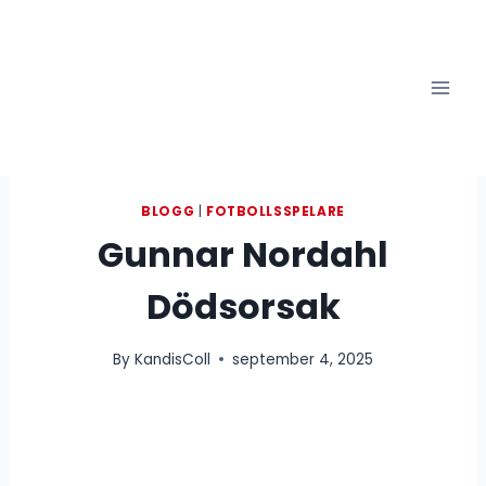
Skip
to
content
BLOGG
|
FOTBOLLSSPELARE
Gunnar Nordahl
Dödsorsak
By
KandisColl
september 4, 2025