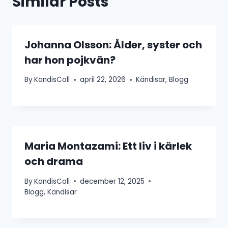
Similar Posts
Johanna Olsson: Ålder, syster och
har hon pojkvän?
By
KandisColl
april 22, 2026
Kändisar
,
Blogg
Maria Montazami: Ett liv i kärlek
och drama
By
KandisColl
december 12, 2025
Blogg
,
Kändisar