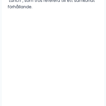
”Lunch”, som tros referera till ett samkönat
förhållande.