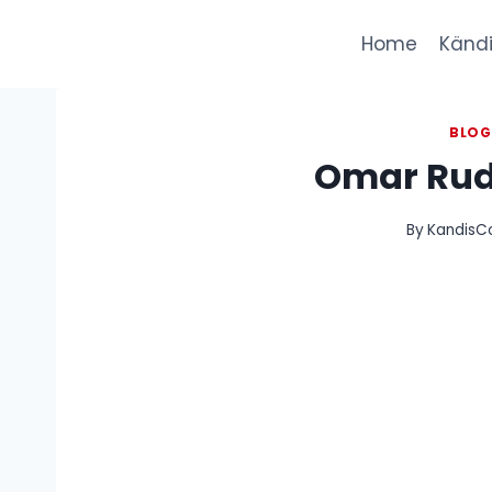
Skip
to
Home
Kändi
content
BLO
Omar Rud
By
KandisCo