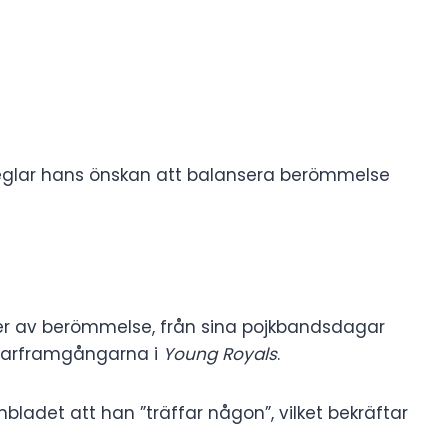
peglar hans önskan att balansera berömmelse
ier av berömmelse, från sina pojkbandsdagar
elarframgångarna i
Young Royals
.
bladet att han ”träffar någon”, vilket bekräftar