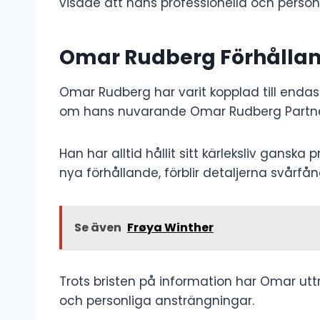
visade att hans professionella och personl
Omar Rudberg Förhålla
Omar Rudberg har varit kopplad till endast
om hans nuvarande Omar Rudberg Partn
Han har alltid hållit sitt kärleksliv ganska
nya förhållande, förblir detaljerna svårfå
Se även
Frøya Winther
Trots bristen på information har Omar uttry
och personliga ansträngningar.