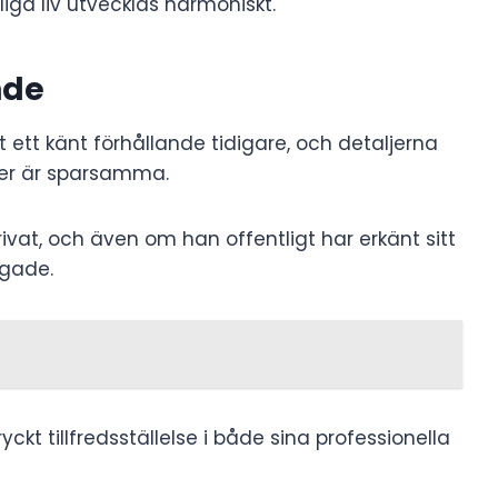
iga liv utvecklas harmoniskt.
nde
 ett känt förhållande tidigare, och detaljerna
er är sparsamma.
 privat, och även om han offentligt har erkänt sitt
ngade.
ckt tillfredsställelse i både sina professionella