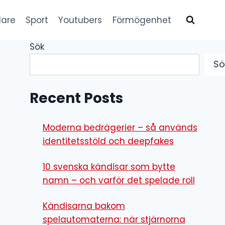
lare
Sport
Youtubers
Förmögenhet
Sök
Sö
Recent Posts
Moderna bedrägerier – så används
identitetsstöld och deepfakes
10 svenska kändisar som bytte
namn – och varför det spelade roll
Kändisarna bakom
spelautomaterna: när stjärnorna