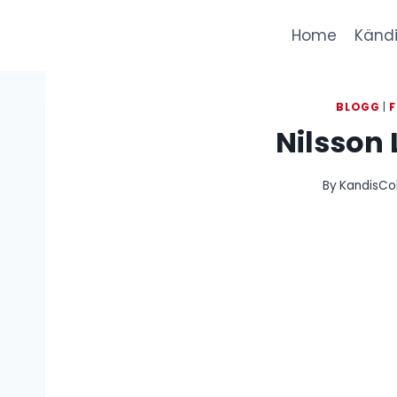
Skip
to
Home
Kändi
content
BLOGG
|
F
Nilsson 
By
KandisCol