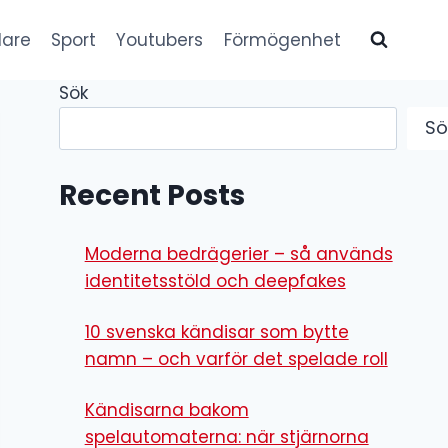
lare
Sport
Youtubers
Förmögenhet
Sök
Sö
Recent Posts
Moderna bedrägerier – så används
identitetsstöld och deepfakes
10 svenska kändisar som bytte
namn – och varför det spelade roll
Kändisarna bakom
spelautomaterna: när stjärnorna