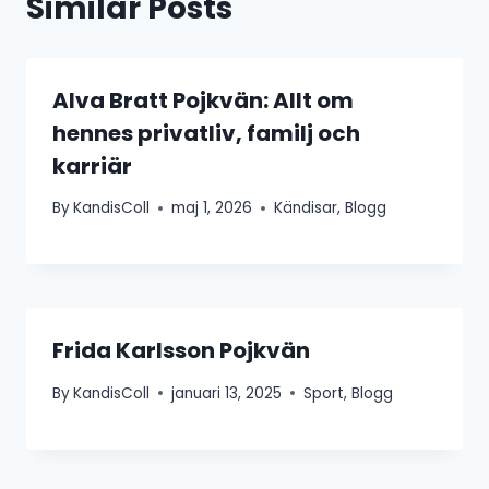
Similar Posts
Alva Bratt Pojkvän: Allt om
hennes privatliv, familj och
karriär
By
KandisColl
maj 1, 2026
Kändisar
,
Blogg
Frida Karlsson Pojkvän
By
KandisColl
januari 13, 2025
Sport
,
Blogg