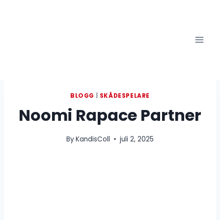
Skip
to
content
BLOGG
|
SKÅDESPELARE
Noomi Rapace Partner
By
KandisColl
juli 2, 2025