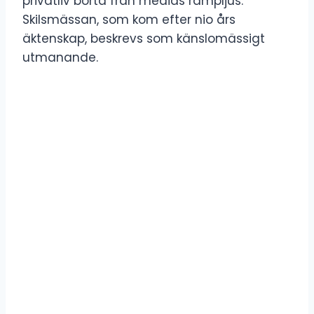
privatliv borta från medias rampljus.
Skilsmässan, som kom efter nio års
äktenskap, beskrevs som känslomässigt
utmanande.