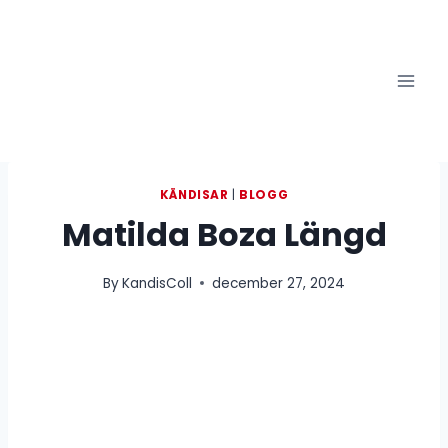
Skip
to
content
KÄNDISAR
|
BLOGG
Matilda Boza Längd
By
KandisColl
december 27, 2024