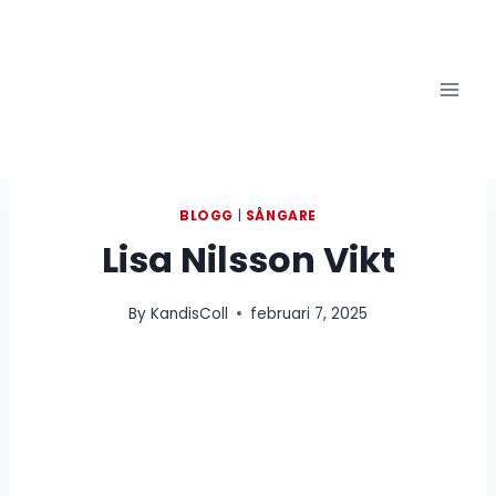
Skip
to
content
BLOGG
|
SÅNGARE
Lisa Nilsson Vikt
By
KandisColl
februari 7, 2025