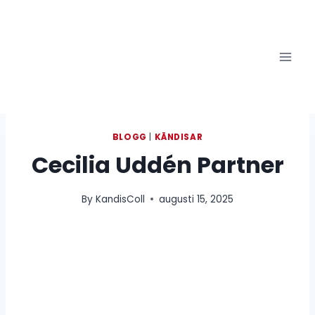
Skip
to
content
BLOGG
|
KÄNDISAR
Cecilia Uddén Partner
By
KandisColl
augusti 15, 2025