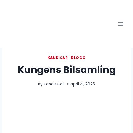
Skip
to
content
KÄNDISAR
|
BLOGG
Kungens Bilsamling
By
KandisColl
april 4, 2025