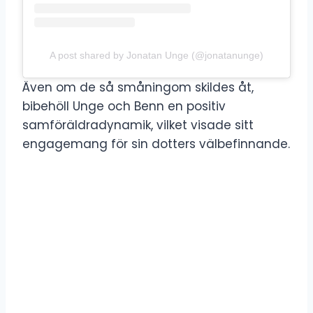
A post shared by Jonatan Unge (@jonatanunge)
Även om de så småningom skildes åt,
bibehöll Unge och Benn en positiv
samföräldradynamik, vilket visade sitt
engagemang för sin dotters välbefinnande.