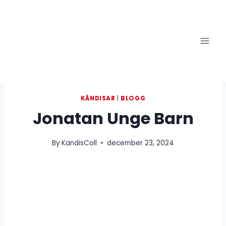
Skip
to
content
KÄNDISAR
|
BLOGG
Jonatan Unge Barn
By
KandisColl
december 23, 2024