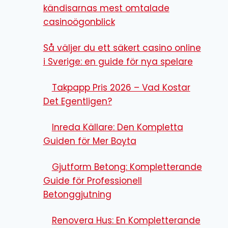
kändisarnas mest omtalade
casinoögonblick
Så väljer du ett säkert casino online
i Sverige: en guide för nya spelare
Takpapp Pris 2026 – Vad Kostar
Det Egentligen?
Inreda Källare: Den Kompletta
Guiden för Mer Boyta
Gjutform Betong: Kompletterande
Guide för Professionell
Betonggjutning
Renovera Hus: En Kompletterande