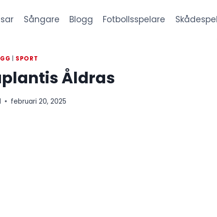
sar
Sångare
Blogg
Fotbollsspelare
Skådespe
OGG
|
SPORT
lantis Åldras
l
februari 20, 2025