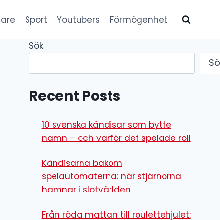
lare
Sport
Youtubers
Förmögenhet
Sök
Sö
Recent Posts
10 svenska kändisar som bytte
namn – och varför det spelade roll
Kändisarna bakom
spelautomaterna: när stjärnorna
hamnar i slotvärlden
Från röda mattan till roulettehjulet: