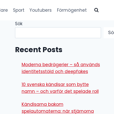
lare
Sport
Youtubers
Förmögenhet
Sök
Sö
Recent Posts
Moderna bedrägerier – så används
identitetsstöld och deepfakes
10 svenska kändisar som bytte
namn – och varför det spelade roll
Kändisarna bakom
spelautomaterna: när stjärnorna