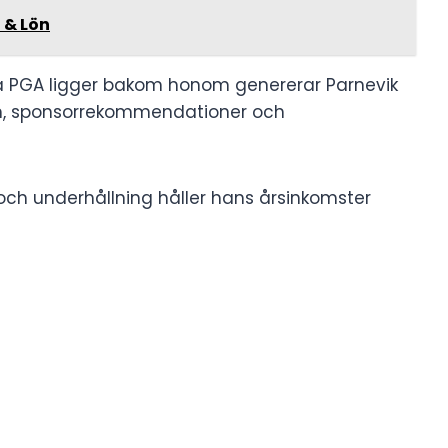
 & Lön
 PGA ligger bakom honom genererar Parnevik
m, sponsorrekommendationer och
ch underhållning håller hans årsinkomster