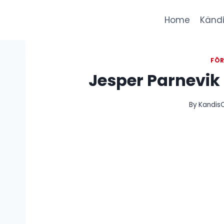
Skip
to
Home
Kändi
content
FÖ
Jesper Parnevik
By
KandisC