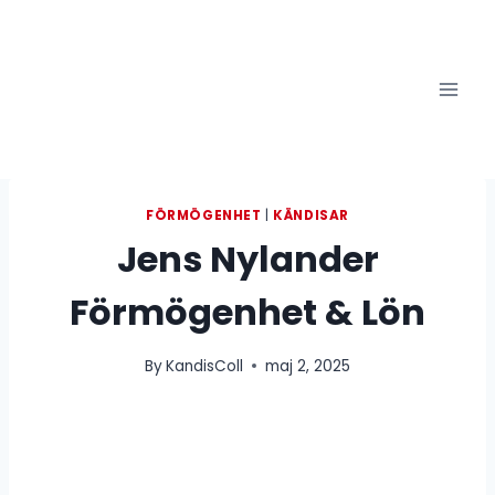
Skip
to
content
FÖRMÖGENHET
|
KÄNDISAR
Jens Nylander
Förmögenhet & Lön
By
KandisColl
maj 2, 2025