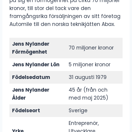
på sig en förmögenhet på cirka 70 miljoner
kronor, till stor del tack vare den
framgångsrika försäljningen av sitt företag
Automile till den norska teknikjätten Abax.
Jens Nylander
70 miljoner kronor
Förmögenhet
Jens Nylander Lön
5 miljoner kronor
Födelsedatum
31 augusti 1979
Jens Nylander
45 år (från och
Ålder
med maj 2025)
Födelseort
Sverige
Entreprenör,
Yrke
Utvecklare,