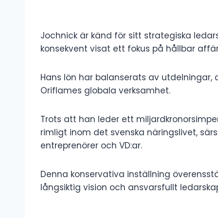
Jochnick är känd för sitt strategiska led
konsekvent visat ett fokus på hållbar affärs
Hans lön har balanserats av utdelningar, 
Oriflames globala verksamhet.
Trots att han leder ett miljardkronorsimp
rimligt inom det svenska näringslivet, sär
entreprenörer och VD:ar.
Denna konservativa inställning överensst
långsiktig vision och ansvarsfullt ledarska