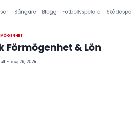
sar
Sångare
Blogg
Fotbollsspelare
Skådespe
RMÖGENHET
ck Förmögenhet & Lön
oll
maj 29, 2025