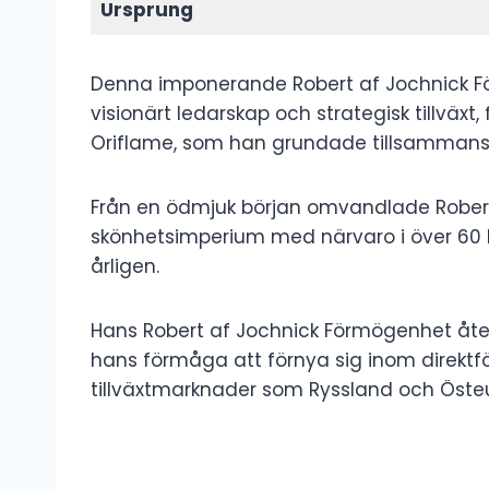
Ursprung
Denna imponerande Robert af Jochnick Fö
visionärt ledarskap och strategisk tillvä
Oriflame, som han grundade tillsammans m
Från en ödmjuk början omvandlade Robert O
skönhetsimperium med närvaro i över 60 län
årligen.
Hans Robert af Jochnick Förmögenhet åter
hans förmåga att förnya sig inom direktf
tillväxtmarknader som Ryssland och Öste