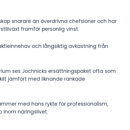
arskap snarare än överdrivna chefslöner och har
tillväxt framför personlig vinst.
aktieinnehav och långsiktig avkastning från
erium ses Jochnicks ersättningspaket ofta som
skilt jämfört med liknande rankade
ämmer med hans rykte för professionalism,
p inom näringslivet.