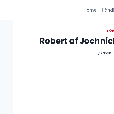
Skip
to
Home
Kändi
content
FÖ
Robert af Jochni
By
KandisC