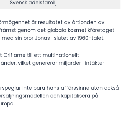
Svensk adelsfamilj
rmögenhet är resultatet av årtionden av
xt, främst genom det globala kosmetikföretaget
ed sin bror Jonas i slutet av 1960-talet.
riflame till ett multinationellt
der, vilket genererar miljarder i intäkter
speglar inte bara hans affärssinne utan också
örsäljningsmodellen och kapitalisera på
uropa.