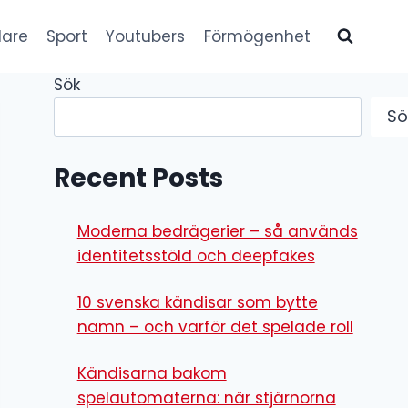
lare
Sport
Youtubers
Förmögenhet
Sök
Sö
Recent Posts
Moderna bedrägerier – så används
identitetsstöld och deepfakes
10 svenska kändisar som bytte
namn – och varför det spelade roll
Kändisarna bakom
spelautomaterna: när stjärnorna