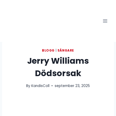
Skip
to
content
BLOGG
|
SÅNGARE
Jerry Williams
Dödsorsak
By
KandisColl
september 23, 2025