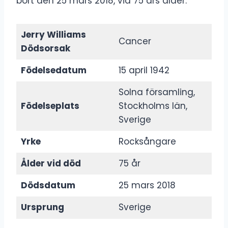
bort den 25 mars 2018, vid 75 års ålder.
Jerry Williams
Cancer
Dödsorsak
Födelsedatum
15 april 1942
Solna församling,
Födelseplats
Stockholms län,
Sverige
Yrke
Rocksångare
Ålder vid död
75 år
Dödsdatum
25 mars 2018
Ursprung
Sverige