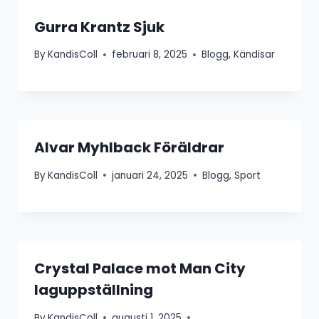
Gurra Krantz Sjuk
By
KandisColl
februari 8, 2025
Blogg
,
Kändisar
Alvar Myhlback Föräldrar
By
KandisColl
januari 24, 2025
Blogg
,
Sport
Crystal Palace mot Man City
laguppställning
By
KandisColl
augusti 1, 2025