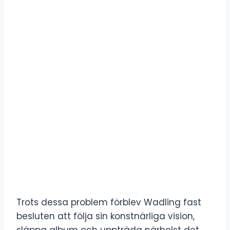
Trots dessa problem förblev Wadling fast
besluten att följa sin konstnärliga vision,
släppa album och uppträda närhelst det