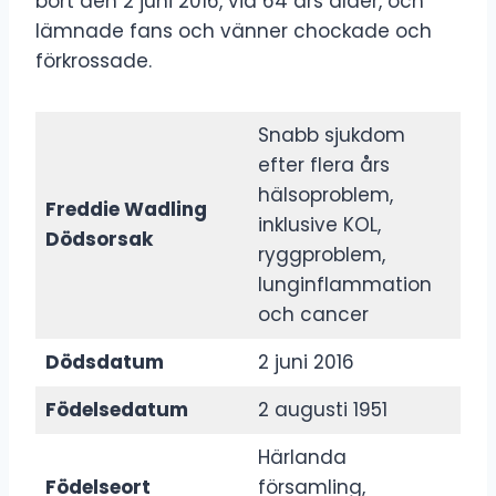
bort den 2 juni 2016, vid 64 års ålder, och
lämnade fans och vänner chockade och
förkrossade.
Snabb sjukdom
efter flera års
hälsoproblem,
Freddie Wadling
inklusive KOL,
Dödsorsak
ryggproblem,
lunginflammation
och cancer
Dödsdatum
2 juni 2016
Födelsedatum
2 augusti 1951
Härlanda
Födelseort
församling,