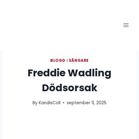
Skip
to
content
BLOGG
|
SÅNGARE
Freddie Wadling
Dödsorsak
By
KandisColl
september 11, 2025