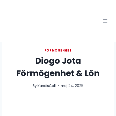
Skip
to
content
FÖRMÖGENHET
Diogo Jota
Förmögenhet & Lön
By
KandisColl
maj 24, 2025