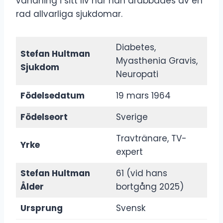
vändning i sitt liv när han drabbades av en
rad allvarliga sjukdomar.
Diabetes,
Stefan Hultman
Myasthenia Gravis,
Sjukdom
Neuropati
Födelsedatum
19 mars 1964
Födelseort
Sverige
Travtränare, TV-
Yrke
expert
Stefan Hultman
61 (vid hans
Ålder
bortgång 2025)
Ursprung
Svensk