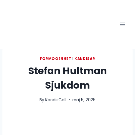
Skip
to
content
FÖRMÖGENHET
|
KÄNDISAR
Stefan Hultman
Sjukdom
By
KandisColl
maj 5, 2025