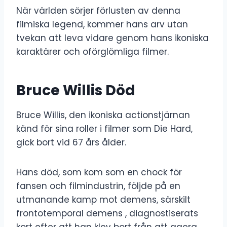
När världen sörjer förlusten av denna
filmiska legend, kommer hans arv utan
tvekan att leva vidare genom hans ikoniska
karaktärer och oförglömliga filmer.
Bruce Willis Död
Bruce Willis, den ikoniska actionstjärnan
känd för sina roller i filmer som Die Hard,
gick bort vid 67 års ålder.
Hans död, som kom som en chock för
fansen och filmindustrin, följde på en
utmanande kamp mot demens, särskilt
frontotemporal demens , diagnostiserats
kort efter att han klev bort från att agera