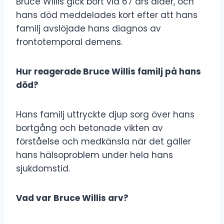
Bruce Willis gick bort vid 67 års ålder, och
hans död meddelades kort efter att hans
familj avslöjade hans diagnos av
frontotemporal demens.
Hur reagerade Bruce Willis familj på hans
död?
Hans familj uttryckte djup sorg över hans
bortgång och betonade vikten av
förståelse och medkänsla när det gäller
hans hälsoproblem under hela hans
sjukdomstid.
Vad var Bruce Willis arv?