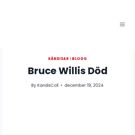
Skip
to
content
KÄNDISAR
|
BLOGG
Bruce Willis Död
By
KandisColl
december 19, 2024