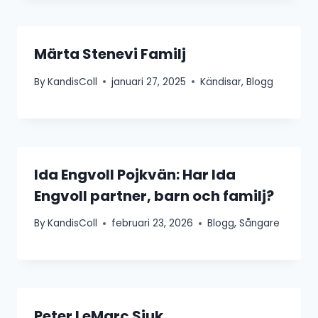
Märta Stenevi Familj
By
KandisColl
januari 27, 2025
Kändisar
,
Blogg
Ida Engvoll Pojkvän: Har Ida
Engvoll partner, barn och familj?
By
KandisColl
februari 23, 2026
Blogg
,
Sångare
Peter LeMarc Sjuk