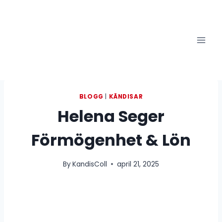
Skip
to
content
BLOGG
|
KÄNDISAR
Helena Seger
Förmögenhet & Lön
By
KandisColl
april 21, 2025