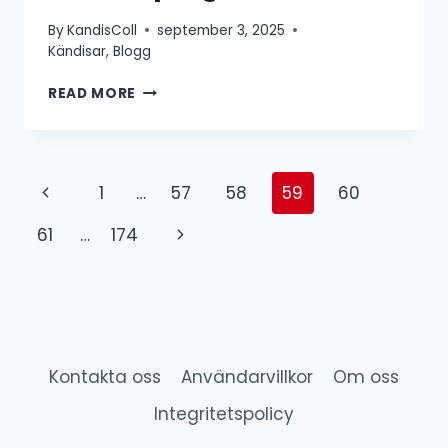
By
KandisColl
september 3, 2025
Kändisar
,
Blogg
ANNA
READ MORE
MANNHEIMER
OCH
PETER
APELGREN
Page
Previous
1
…
57
58
59
60
SKILDA
navigation
Page
Next
61
…
174
Page
Kontakta oss
Användarvillkor
Om oss
Integritetspolicy