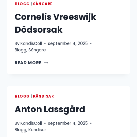
BLOGG
|
SÅNGARE
Cornelis Vreeswijk
Dödsorsak
By
KandisColl
september 4, 2025
Blogg
,
Sångare
CORNELIS
READ MORE
VREESWIJK
DÖDSORSAK
BLOGG
|
KÄNDISAR
Anton Lassgård
By
KandisColl
september 4, 2025
Blogg
,
Kändisar