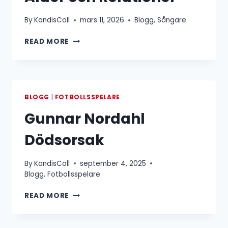
By
KandisColl
mars 11, 2026
Blogg
,
Sångare
KLARA
READ MORE
HAMMARSTRÖM
SYSKON
:
ALLT
OM
BLOGG
|
FOTBOLLSSPELARE
FAMILJ,
Gunnar Nordahl
ÅLDER
OCH
Dödsorsak
RELATIONER
By
KandisColl
september 4, 2025
Blogg
,
Fotbollsspelare
GUNNAR
READ MORE
NORDAHL
DÖDSORSAK