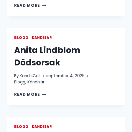
ANTON
READ MORE
LASSGÅRD
BLOGG
|
KÄNDISAR
Anita Lindblom
Dödsorsak
By
KandisColl
september 4, 2025
Blogg
,
Kändisar
ANITA
READ MORE
LINDBLOM
DÖDSORSAK
BLOGG
|
KÄNDISAR