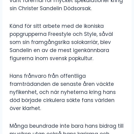
varit föremål för mycket spekulationer kring
sin Christer Sandelin Dödsorsak.
Känd för sitt arbete med de ikoniska
popgrupperna Freestyle och Style, såväl
som sin framgångsrika solokarriär, blev
Sandelin en av de mest igenkännbara
figurerna inom svensk popkultur.
Hans frånvaro från offentliga
framträdanden de senaste åren väckte
nyfikenhet, och när nyheterna kring hans
död började cirkulera sökte fans världen
över klarhet.
Många beundrade inte bara hans bidrag till
musiken utan också hans karisma och