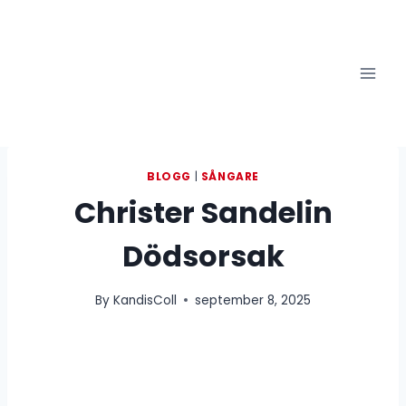
Skip
to
content
BLOGG
|
SÅNGARE
Christer Sandelin
Dödsorsak
By
KandisColl
september 8, 2025