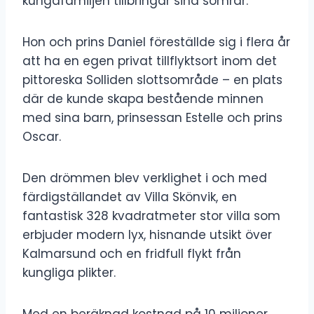
kungafamiljen tillbringar sina somrar.
Hon och prins Daniel föreställde sig i flera år
att ha en egen privat tillflyktsort inom det
pittoreska Solliden slottsområde – en plats
där de kunde skapa bestående minnen
med sina barn, prinsessan Estelle och prins
Oscar.
Den drömmen blev verklighet i och med
färdigställandet av Villa Skönvik, en
fantastisk 328 kvadratmeter stor villa som
erbjuder modern lyx, hisnande utsikt över
Kalmarsund och en fridfull flykt från
kungliga plikter.
Med en beräknad kostnad på 10 miljoner