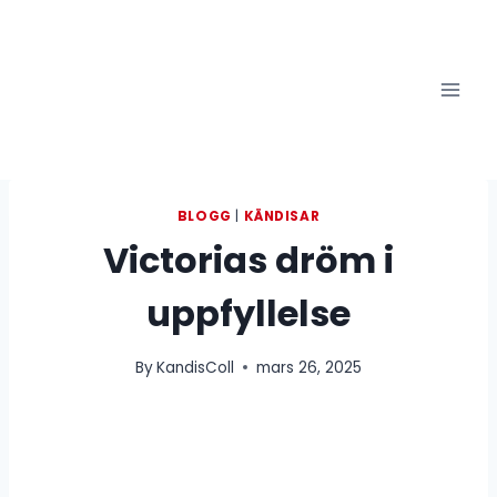
Skip
to
content
BLOGG
|
KÄNDISAR
Victorias dröm i
uppfyllelse
By
KandisColl
mars 26, 2025