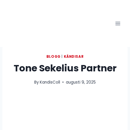
Skip
to
content
BLOGG
|
KÄNDISAR
Tone Sekelius Partner
By
KandisColl
augusti 9, 2025