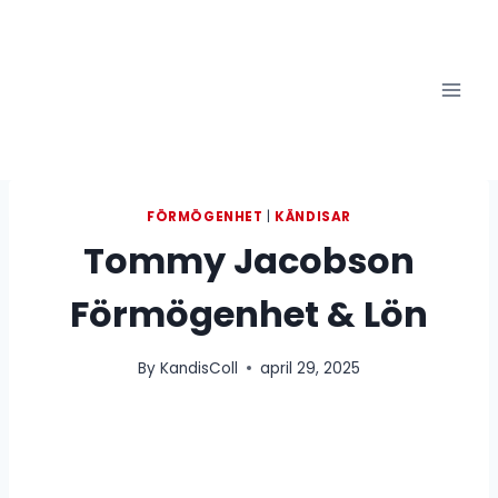
Skip
to
content
FÖRMÖGENHET
|
KÄNDISAR
Tommy Jacobson
Förmögenhet & Lön
By
KandisColl
april 29, 2025