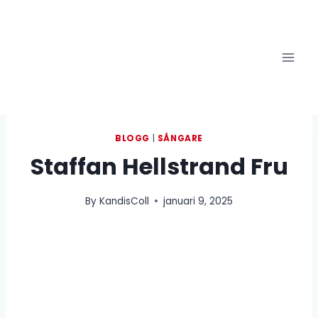
Skip
to
content
BLOGG
|
SÅNGARE
Staffan Hellstrand Fru
By
KandisColl
januari 9, 2025