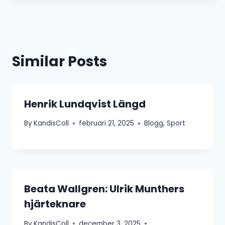
Similar Posts
Henrik Lundqvist Längd
By
KandisColl
februari 21, 2025
Blogg
,
Sport
Beata Wallgren: Ulrik Munthers
hjärteknare
By
KandisColl
december 3, 2025