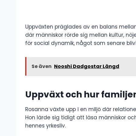
Uppväxten präglades av en balans mellan 
där människor rörde sig mellan kultur, nöj
för social dynamik, något som senare bliv
Se även
Nooshi Dadgostar Längd
Uppväxt och hur familje
Rosanna växte upp i en miljö där relation
Hon lärde sig tidigt att läsa människor oc
hennes yrkesliv.