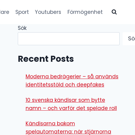
lare
Sport
Youtubers
Förmögenhet
Sök
Sö
Recent Posts
Moderna bedrägerier – så används
identitetsstöld och deepfakes
10 svenska kändisar som bytte
namn – och varför det spelade roll
Kändisarna bakom
spelautomaterna: när stjärnorna