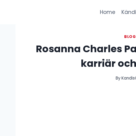
Skip
to
Home
Kändi
content
BLO
Rosanna Charles Pa
karriär och
By
Kandis