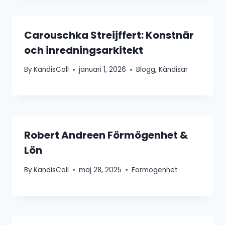
Carouschka Streijffert: Konstnär
och inredningsarkitekt
By
KandisColl
januari 1, 2026
Blogg
,
Kändisar
Robert Andreen Förmögenhet &
Lön
By
KandisColl
maj 28, 2025
Förmögenhet