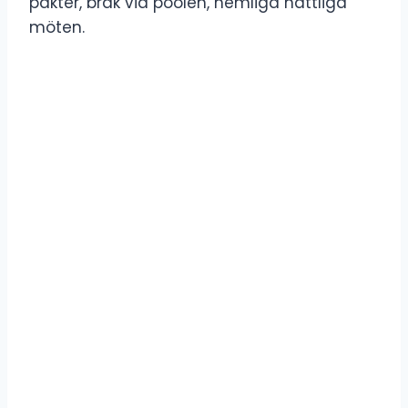
pakter, bråk vid poolen, hemliga nattliga
möten.