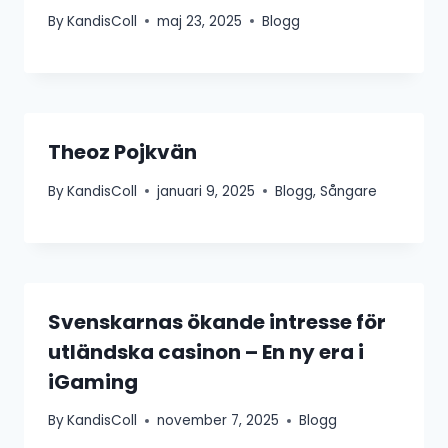
By
KandisColl
maj 23, 2025
Blogg
Theoz Pojkvän
By
KandisColl
januari 9, 2025
Blogg
,
Sångare
Svenskarnas ökande intresse för
utländska casinon – En ny era i
iGaming
By
KandisColl
november 7, 2025
Blogg