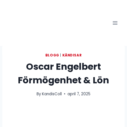
Skip
to
content
BLOGG
|
KÄNDISAR
Oscar Engelbert
Förmögenhet & Lön
By
KandisColl
april 7, 2025