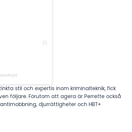
epauleyp)
kta stil och expertis inom kriminalteknik, fick
en följare. Förutom att agera är Perrette också
lt antimobbning, djurrättigheter och HBT+