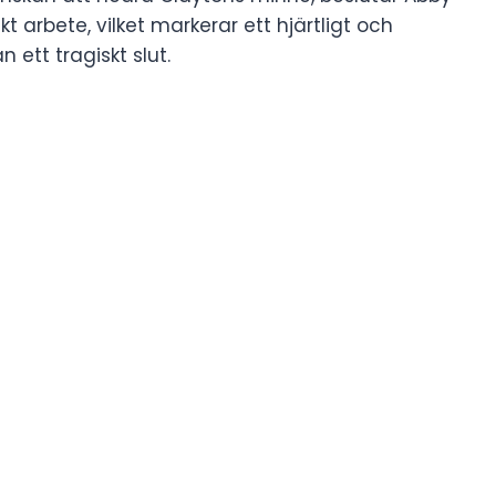
kt arbete, vilket markerar ett hjärtligt och
 ett tragiskt slut.