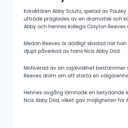
Karaktären Abby Sciuto, spelad av Pauley 
utträde präglades av en dramatisk och kä
Abby och hennes kollega Clayton Reeves u
Medan Reeves är dödligt skadad när han 
djupt påverkad av hans Ncis Abby Död.
Motiverad av sin osjälviskhet bestämmer s
Reeves dröm om att starta en välgörenhets
Hennes avgång lämnade en betydande inv
Ncis Abby Död, vilket gav möjligheten för