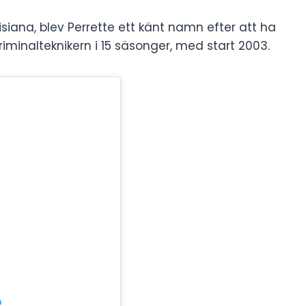
siana, blev Perrette ett känt namn efter att ha
iminalteknikern i 15 säsonger, med start 2003.
m