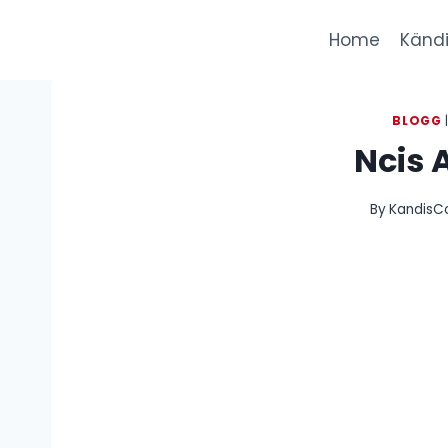
Skip
to
Home
Kändi
content
BLOGG
Ncis 
By
KandisCo