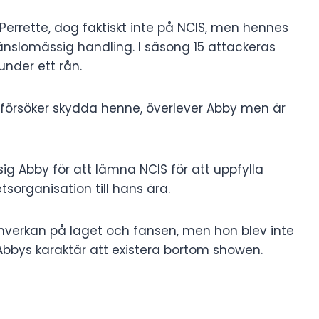
Perrette, dog faktiskt inte på NCIS, men hennes
nslomässig handling. I säsong 15 attackeras
nder ett rån.
försöker skydda henne, överlever Abby men är
ig Abby för att lämna NCIS för att uppfylla
organisation till hans ära.
erkan på laget och fansen, men hon blev inte
 Abbys karaktär att existera bortom showen.