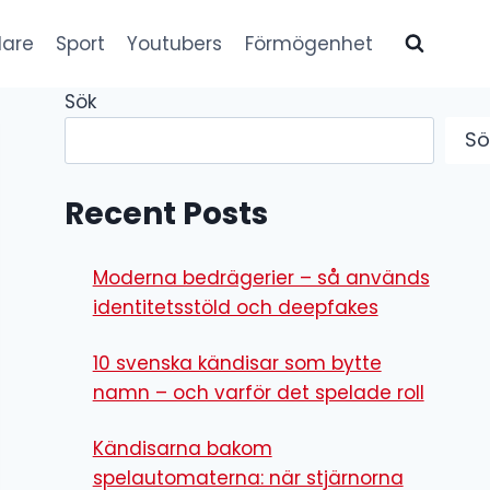
lare
Sport
Youtubers
Förmögenhet
Sök
Sö
Recent Posts
Moderna bedrägerier – så används
identitetsstöld och deepfakes
10 svenska kändisar som bytte
namn – och varför det spelade roll
Kändisarna bakom
spelautomaterna: när stjärnorna