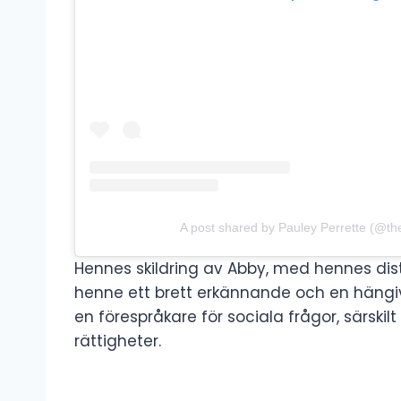
A post shared by Pauley Perrette (@th
Hennes skildring av Abby, med hennes distin
henne ett brett erkännande och en hängiv
en förespråkare för sociala frågor, särski
rättigheter.