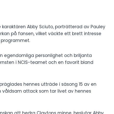
karaktären Abby Sciuto, porträtterad av Pauley
an på fansen, vilket väckte ett brett intresse
i programmet.
 sin egendomliga personlighet och briljanta
örnsten i NCIS-teamet och en favorit bland
 präglades hennes utträde i säsong 15 av en
n våldsam attack som tar livet av hennes
nskan att hedra Claytons minne, beslutar Abby