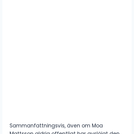
Sammanfattningsvis, även om Moa
Mattsson aldrig offentligt har avslöjat den