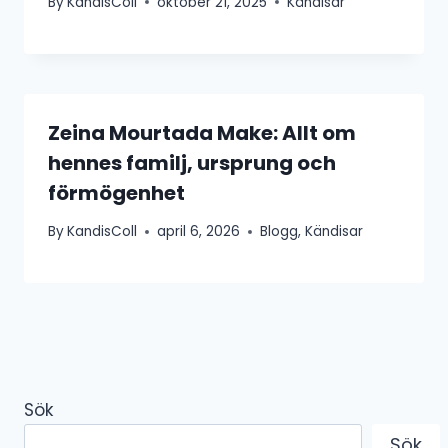
By
KandisColl
oktober 21, 2025
Kändisar
Zeina Mourtada Make: Allt om
hennes familj, ursprung och
förmögenhet
By
KandisColl
april 6, 2026
Blogg
,
Kändisar
Sök
Sök