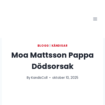
Skip
to
content
BLOGG
|
KÄNDISAR
Moa Mattsson Pappa
Dödsorsak
By
KandisColl
oktober 10, 2025