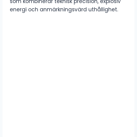
som kombinerar teknisk precision, explosiv
energi och anmärkningsvärd uthållighet.