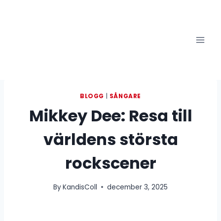
Skip
to
content
BLOGG
|
SÅNGARE
Mikkey Dee: Resa till
världens största
rockscener
By
KandisColl
december 3, 2025