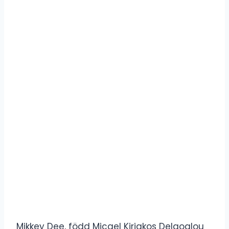
Mikkey Dee, född Micael Kiriakos Delaoglou