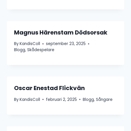
Magnus Härenstam Dödsorsak
By
KandisColl
september 23, 2025
Blogg
,
Skådespelare
Oscar Enestad Flickvän
By
KandisColl
februari 2, 2025
Blogg
,
Sångare