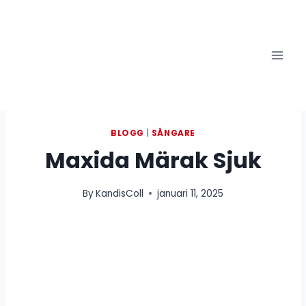
Skip
to
content
BLOGG
|
SÅNGARE
Maxida Märak Sjuk
By
KandisColl
januari 11, 2025