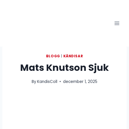
Skip
to
content
BLOGG
|
KÄNDISAR
Mats Knutson Sjuk
By
KandisColl
december 1, 2025