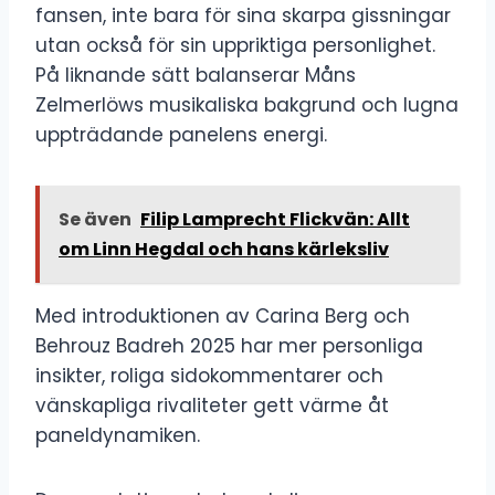
fansen, inte bara för sina skarpa gissningar
utan också för sin uppriktiga personlighet.
På liknande sätt balanserar Måns
Zelmerlöws musikaliska bakgrund och lugna
uppträdande panelens energi.
Se även
Filip Lamprecht Flickvän: Allt
om Linn Hegdal och hans kärleksliv
Med introduktionen av Carina Berg och
Behrouz Badreh 2025 har mer personliga
insikter, roliga sidokommentarer och
vänskapliga rivaliteter gett värme åt
paneldynamiken.