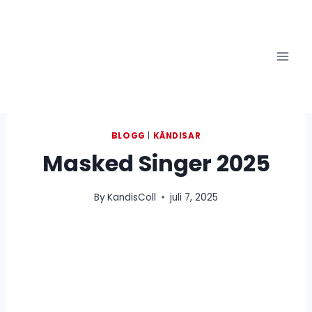
Skip
to
content
BLOGG
|
KÄNDISAR
Masked Singer 2025
By
KandisColl
juli 7, 2025