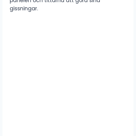
panelen och tittarna att göra sina
gissningar.