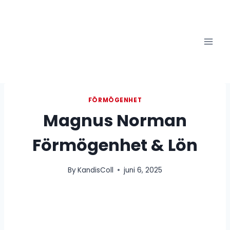
Skip
to
content
FÖRMÖGENHET
Magnus Norman
Förmögenhet & Lön
By
KandisColl
juni 6, 2025